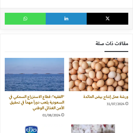
X
لينكدإن
وات
مقالات ذات صلة
ورشة عمل إنتاج بيض المائدة
“الفقيه”: قطاع الاستزراع السمكي في
السعودية يلعب دوراً مهماً في تحقيق
31/07/2024
الأمن الغذائي الوطني
01/08/2024